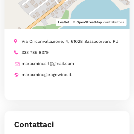
Leaflet
| ©
OpenStreetMap
contributors
Via Circonvallazione, 4, 61028 Sassocorvaro PU
333 785 9379
marasminosrl@gmail.com
marasminogaragewine.it
Contattaci