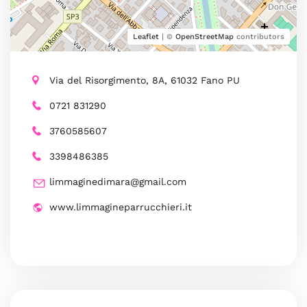
Leaflet
| ©
OpenStreetMap
contributors
Via del Risorgimento, 8A, 61032 Fano PU
0721 831290
3760585607
3398486385
limmaginedimara@gmail.com
www.limmagineparrucchieri.it