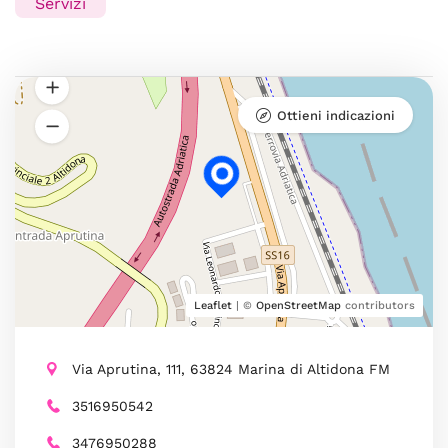
Servizi
Ottieni indicazioni
Leaflet
| ©
OpenStreetMap
contributors
Via Aprutina, 111, 63824 Marina di Altidona FM
3516950542
3476950288