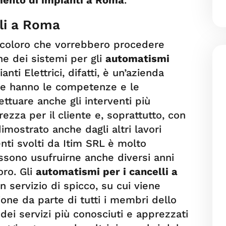
ento di impianti a Roma
.
li a Roma
r coloro che vorrebbero procedere
one dei sistemi per gli
automatismi
ianti Elettrici, difatti, è un’azienda
che hanno le competenze e le
ttuare anche gli interventi più
ezza per il cliente e, soprattutto, con
imostrato anche dagli altri lavori
venti svolti da Itim SRL è molto
possono usufruirne anche diversi anni
ro. Gli
automatismi per i cancelli a
n servizio di spicco, su cui viene
one da parte di tutti i membri dello
o dei servizi più conosciuti e apprezzati