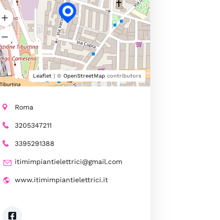
Leaflet
| ©
OpenStreetMap
contributors
Roma
3205347211
3395291388
itimimpiantielettrici@gmail.com
www.itimimpiantielettrici.it