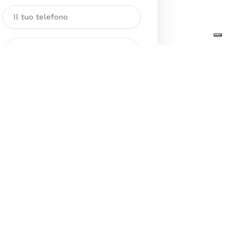
Dichiaro di aver preso visione
dell’Informativa sul trattamento
dei dati personali presente al
seguente
link
ai sensi degli artt. 13
e 14 del GDPR ed esprimo il mio
consenso esplicito, libero ed
informato al trattamento dei miei
dati personali.