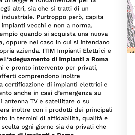
 di legge è fondamentale per la
li altri, sia che si tratti di un
industriale. Purtroppo però, capita
 impianti vecchi e non a norma,
esempio quando si acquista una nuova
la, oppure nel caso in cui si intendano
opria azienda. ITIM Impianti Elettrici e
ell
‘adeguamento di impianti a Roma
i e pronto intervento per privati,
offerti comprendono inoltre
a certificazione di impianti elettrici e
ervento anche in casi d’emergenza su
di antenna TV e satellitare o su
ra inoltre con i prodotti dei principali
o in termini di affidabilità, qualità e
scelta ogni giorno sia da privati che