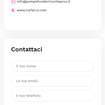
info@pompefunebririunitearco.it
www.irpfarco.com
Contattaci