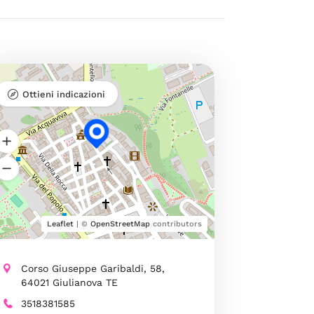
Ottieni indicazioni
Leaflet
| ©
OpenStreetMap
contributors
Corso Giuseppe Garibaldi, 58,
64021 Giulianova TE
3518381585