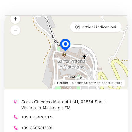
Ottieni indicazioni
Leaflet
| ©
OpenStreetMap
contributors
Corso Giacomo Matteotti, 41, 63854 Santa
Vittoria In Matenano FM
+39 0734780171
+39 3665313591