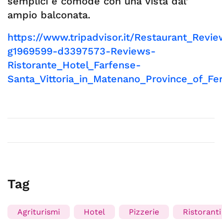
semplici e comode con una vista dal’
ampio balconata.
https://www.tripadvisor.it/Restaurant_Revie
g1969599-d3397573-Reviews-
Ristorante_Hotel_Farfense-
Santa_Vittoria_in_Matenano_Province_of_F
Tag
Agriturismi
Hotel
Pizzerie
Ristoranti