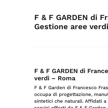
F & F GARDEN di F
Gestione aree verd
F & F GARDEN di France
verdi – Roma
F & F Garden di Francesco Fras
occupa di progettazione, manute
sintetici che naturali. Affidati
servizi offerti da F & F Garden s