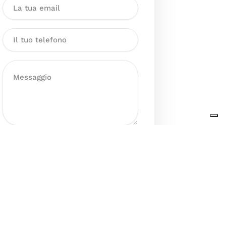
Dichiaro di aver preso visione
dell’Informativa sul trattamento
dei dati personali presente al
seguente
link
ai sensi degli artt. 13
e 14 del GDPR ed esprimo il mio
consenso esplicito, libero ed
informato al trattamento dei miei
dati personali.