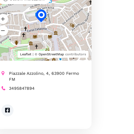
Leaflet
| ©
OpenStreetMap
contributors
Piazzale Azzolino, 4, 63900 Fermo
FM
3495847894