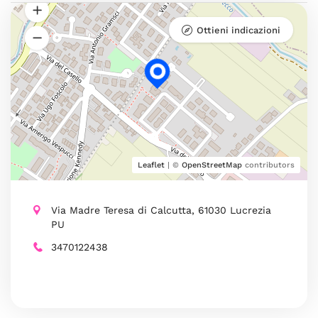
Ottieni indicazioni
Leaflet
| ©
OpenStreetMap
contributors
Via Madre Teresa di Calcutta, 61030 Lucrezia
PU
3470122438