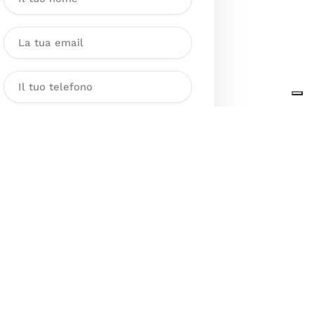
Dichiaro di aver preso visione
dell’Informativa sul trattamento
dei dati personali presente al
seguente
link
ai sensi degli artt. 13
e 14 del GDPR ed esprimo il mio
consenso esplicito, libero ed
informato al trattamento dei miei