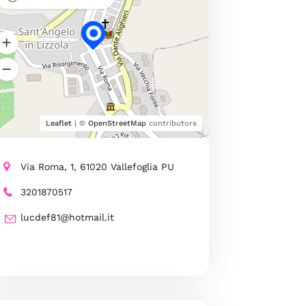
Leaflet
| ©
OpenStreetMap
contributors
Via Roma, 1, 61020 Vallefoglia PU
3201870517
lucdef81@hotmail.it