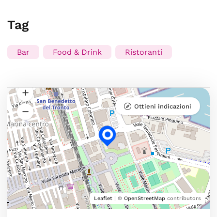
Tag
Bar
Food & Drink
Ristoranti
Ottieni indicazioni
Leaflet
| ©
OpenStreetMap
contributors