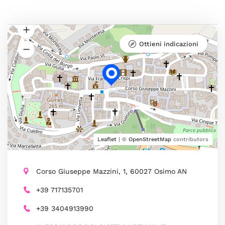
Ottieni indicazioni
Leaflet
| ©
OpenStreetMap
contributors
Corso Giuseppe Mazzini, 1, 60027 Osimo AN
+39 717135701
+39 3404913990