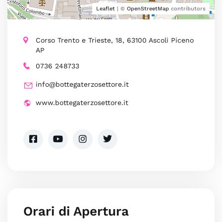
Leaflet
| ©
OpenStreetMap
contributors
Corso Trento e Trieste, 18, 63100 Ascoli Piceno
AP
0736 248733
info@bottegaterzosettore.it
www.bottegaterzosettore.it
Orari di Apertura