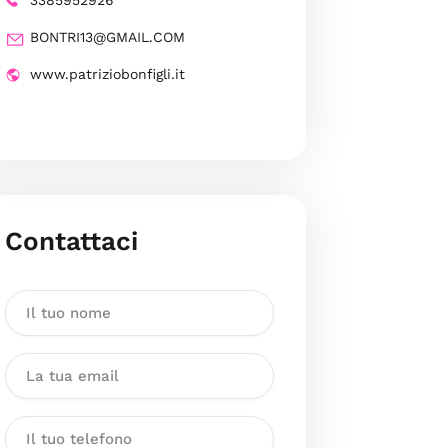
3385952926
BONTRI13@GMAIL.COM
www.patriziobonfigli.it
Contattaci