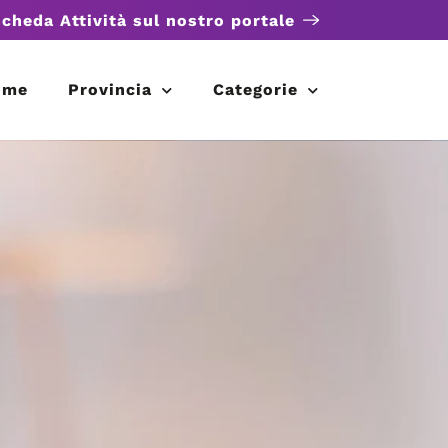
scheda Attività sul nostro portale
ome
Provincia
Categorie