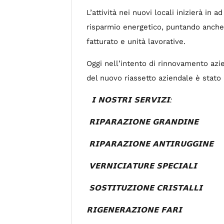
L’attività nei nuovi locali inizierà in
risparmio energetico, puntando anche
fatturato e unità lavorative.
Oggi nell’intento di rinnovamento azie
del nuovo riassetto aziendale è stato
𝗜
𝗡𝗢𝗦𝗧𝗥𝗜
𝗦𝗘𝗥𝗩𝗜𝗭𝗜
:
𝗥𝗜𝗣𝗔𝗥𝗔𝗭𝗜𝗢𝗡𝗘
𝗚𝗥𝗔𝗡𝗗𝗜𝗡𝗘
𝗥𝗜𝗣𝗔𝗥𝗔𝗭𝗜𝗢𝗡𝗘
𝗔𝗡𝗧𝗜𝗥𝗨𝗚𝗚𝗜𝗡𝗘
𝗩𝗘𝗥𝗡𝗜𝗖𝗜𝗔𝗧𝗨𝗥𝗘
𝗦𝗣𝗘𝗖𝗜𝗔𝗟𝗜
𝗦𝗢𝗦𝗧𝗜𝗧𝗨𝗭𝗜𝗢𝗡𝗘
𝗖𝗥𝗜𝗦𝗧𝗔𝗟𝗟𝗜
𝗥𝗜𝗚𝗘𝗡𝗘𝗥𝗔𝗭𝗜𝗢𝗡𝗘
𝗙𝗔𝗥𝗜