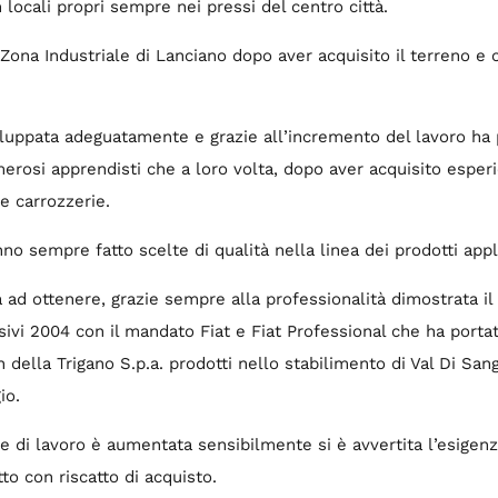
locali propri sempre nei pressi del centro città.
 Zona Industriale di Lanciano dopo aver acquisito il terreno e c
sviluppata adeguatamente e grazie all’incremento del lavoro ha
merosi apprendisti che a loro volta, dopo aver acquisito espe
ve carrozzerie.
anno sempre fatto scelte di qualità nella linea dei prodotti appl
a ad ottenere, grazie sempre alla professionalità dimostrata 
sivi 2004 con il mandato Fiat e Fiat Professional che ha porta
n della Trigano S.p.a. prodotti nello stabilimento di Val Di San
io.
e di lavoro è aumentata sensibilmente si è avvertita l’esige
to con riscatto di acquisto.