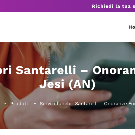
Richiedi la tua 
H
bri Santarelli – Onora
Jesi (AN)
Prodotti
Servizi funebri Santarelli – Onoranze Fu