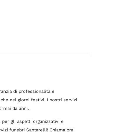
ranzia di professionalità e
e nei giorni festivi. I nostri servizi
ormai da anni.
er gli aspetti organizzativi e
izi funebri Santarelli! Chiama ora!