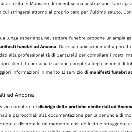
uneraria sita in Monsano di recentissima costruzione. Uno spaz
cui stringersi attorno al proprio caro per l’ultimo saluto. Cont
a sua lunga esperienza nel settore funebre propone un’ampia ga
nifesti funebri ad Ancona
. Dare comunicazione della perdita 
idati alla professionalità di Santarelli per compilare i vostri m
ropri clienti la personalizzazione completa degli annunci di lu
giori informazioni in merito al servizio di
manifesti funebri 
iali ad Ancona
rvizio completo di
disbrigo delle pratiche cimiteriali ad Ancon
li e parrocchiali alla documentazione per la denuncia di morte
etente e discreta in un momento così delicato e struggente co