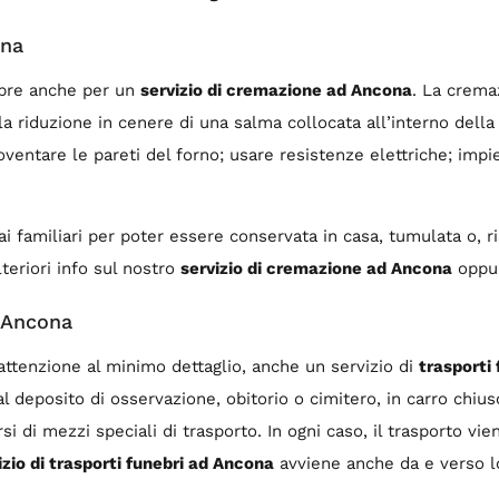
ona
nebre anche per un
servizio di cremazione ad Ancona
. La crema
la riduzione in cenere di una salma collocata all’interno della
oventare le pareti del forno; usare resistenze elettriche; imp
ai familiari per poter essere conservata in casa, tumulata o, 
teriori info sul nostro
servizio di cremazione ad Ancona
oppure
d Ancona
ttenzione al minimo dettaglio, anche un servizio di
trasporti
 deposito di osservazione, obitorio o cimitero, in carro chius
si di mezzi speciali di trasporto. In ogni caso, il trasporto 
izio di trasporti funebri ad Ancona
avviene anche da e verso lo