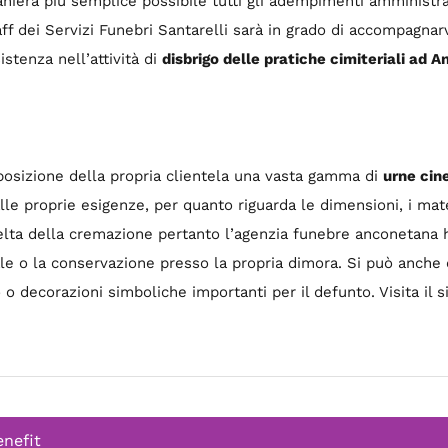
niera più semplice possibile tutti gli adempimenti amministrat
ff dei Servizi Funebri Santarelli sarà in grado di accompagnarvi
stenza nell’attività di
disbrigo delle pratiche cimiteriali ad 
sposizione della propria clientela una vasta gamma di
urne cin
lle proprie esigenze, per quanto riguarda le dimensioni, i mate
ta della cremazione pertanto l’agenzia funebre anconetana ha
ale o la conservazione presso la propria dimora. Si può anche 
o decorazioni simboliche importanti per il defunto. Visita il s
enefit