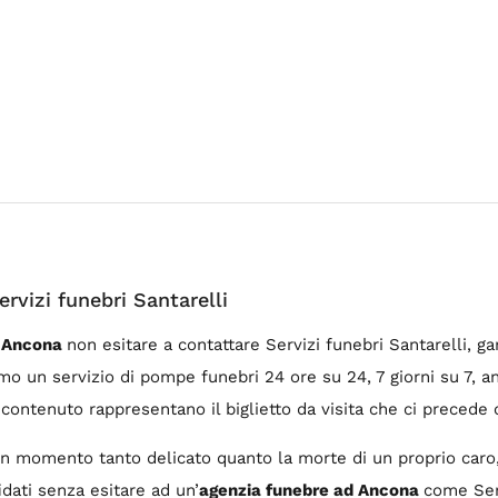
rvizi funebri Santarelli
d Ancona
non esitare a contattare Servizi funebri Santarelli, ga
o un servizio di pompe funebri 24 ore su 24, 7 giorni su 7, anch
contenuto rappresentano il biglietto da visita che ci precede 
n momento tanto delicato quanto la morte di un proprio caro, p
fidati senza esitare ad un’
agenzia funebre ad Ancona
come Serv