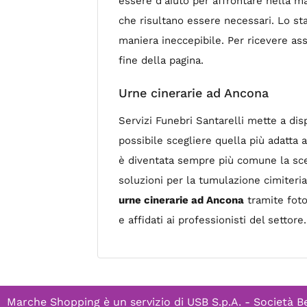
essere d’aiuto per affrontare nella ma
che risultano essere necessari. Lo sta
maniera ineccepibile. Per ricevere assi
fine della pagina.
Urne cinerarie ad Ancona
Servizi Funebri Santarelli mette a di
possibile scegliere quella più adatta a
è diventata sempre più comune la scel
soluzioni per la tumulazione cimiteri
urne cinerarie ad Ancona
tramite foto 
e affidati ai professionisti del settore.
Marche Shopping è un servizio di
USB S.p.A. - Società B