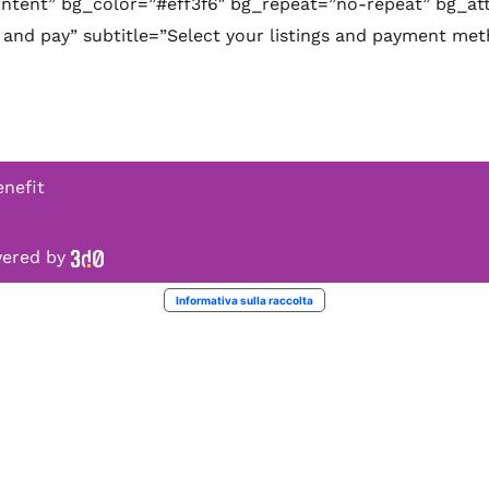
ntent” bg_color=”#eff3f6″ bg_repeat=”no-repeat” bg_att
gs and pay” subtitle=”Select your listings and payment m
enefit
owered by
Informativa sulla raccolta