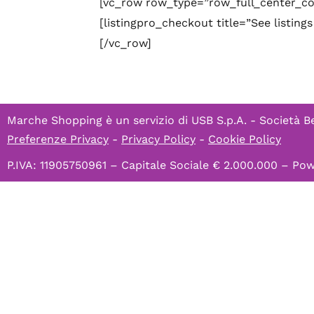
[vc_row row_type=”row_full_center_co
[listingpro_checkout title=”See listin
[/vc_row]
Marche Shopping è un servizio di
USB S.p.A. - Società B
Preferenze Privacy
-
Privacy Policy
-
Cookie Policy
P.IVA: 11905750961 – Capitale Sociale € 2.000.000 – P