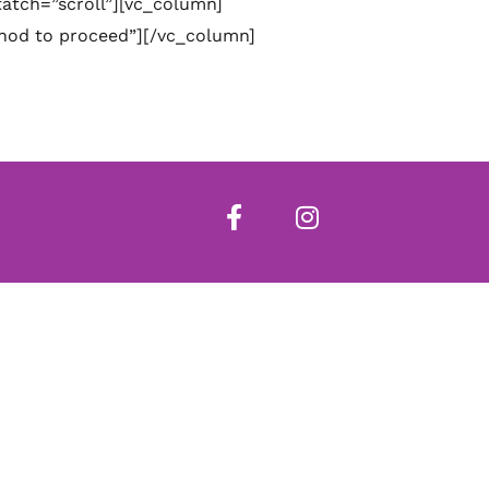
atch=”scroll”][vc_column]
ethod to proceed”][/vc_column]